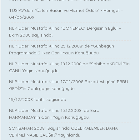
TÜSİAV’dan “Üstün Başarı ve Hizmet Ödülü” - Hürriyet –
04/06/2009
NLP Lideri Mustafa Kılınç “DÖNEMEÇ” Dergisinin Eylül –
Ekim 2008 sayısında;
NLP Lideri Mustafa Kılınç 25.12.2008' de “Günbegün”
Programında 2. Kez Canlı Yayın Konuğuydu
NLP Lideri Mustafa Kılınç 18.12.2008'de “Sabiha AKDEMİR’in
CANLI Yayın Konuğuydu.
NLP Lideri Mustafa Kılınç 17/11/2008 Pazartesi günü EBRU
GEDİZ’in Canlı yayın konuğuydu.
15/12/2008 tarihli sayısında
NLP Lideri Mustafa Kılınç 15.12.2008' de Esra
HARMANDA’nın Canlı Yayın Konuğuydu.
SONBAHAR 2008" Sayısı' nda ÖZEL KALEMLER DAHA
VERİMLİ NASIL ÇALIŞIR? Yayınlandı.