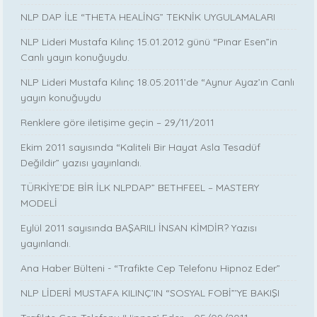
NLP DAP İLE “THETA HEALİNG” TEKNİK UYGULAMALARI
NLP Lideri Mustafa Kılınç 15.01.2012 günü “Pınar Esen”in
Canlı yayın konuğuydu.
NLP Lideri Mustafa Kılınç 18.05.2011’de “Aynur Ayaz’ın Canlı
yayın konuğuydu
Renklere göre iletişime geçin – 29/11/2011
Ekim 2011 sayısında “Kaliteli Bir Hayat Asla Tesadüf
Değildir” yazısı yayınlandı.
TÜRKİYE’DE BİR İLK NLPDAP” BETHFEEL – MASTERY
MODELİ
Eylül 2011 sayısında BAŞARILI İNSAN KİMDİR? Yazısı
yayınlandı.
Ana Haber Bülteni - “Trafikte Cep Telefonu Hipnoz Eder”
NLP LİDERİ MUSTAFA KILINÇ’IN “SOSYAL FOBİ”’YE BAKIŞI