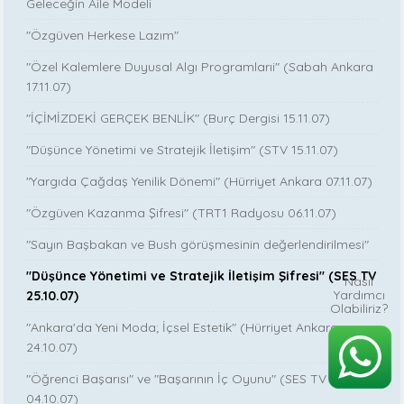
Geleceğin Aile Modeli
"Özgüven Herkese Lazım"
"Özel Kalemlere Duyusal Algı Programlarıi" (Sabah Ankara
17.11.07)
"İÇİMİZDEKİ GERÇEK BENLİK" (Burç Dergisi 15.11.07)
"Düşünce Yönetimi ve Stratejik İletişim" (STV 15.11.07)
"Yargıda Çağdaş Yenilik Dönemi" (Hürriyet Ankara 07.11.07)
"Özgüven Kazanma Şifresi" (TRT1 Radyosu 06.11.07)
"Sayın Başbakan ve Bush görüşmesinin değerlendirilmesi"
"Düşünce Yönetimi ve Stratejik İletişim Şifresi" (SES TV
Nasıl
Yardımcı
25.10.07)
Olabiliriz?
"Ankara'da Yeni Moda; İçsel Estetik" (Hürriyet Ankara
24.10.07)
"Öğrenci Başarısı" ve "Başarının İç Oyunu" (SES TV
04.10.07)