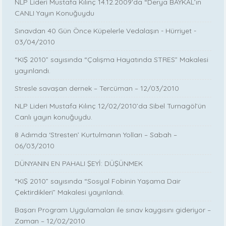
NLP Lideri Mustafa Kılınç 14.12.2009'da “Derya BAYKAL’ın
CANLI Yayın Konuğuydu
Sınavdan 40 Gün Önce Küpelerle Vedalaşın - Hürriyet -
03/04/2010
“KIŞ 2010” sayısında “Çalışma Hayatında STRES” Makalesi
yayınlandı.
Stresle savaşan dernek – Tercüman – 12/03/2010
NLP Lideri Mustafa Kılınç 12/02/2010’da Sibel Turnagöl’ün
Canlı yayın konuğuydu.
8 Adımda ‘Stresten’ Kurtulmanın Yolları – Sabah –
06/03/2010
DÜNYANIN EN PAHALI ŞEYİ: DÜŞÜNMEK
“KIŞ 2010” sayısında “Sosyal Fobinin Yaşama Dair
Çektirdikleri” Makalesi yayınlandı.
Başarı Program Uygulamaları ile sınav kaygısını gideriyor –
Zaman – 12/02/2010