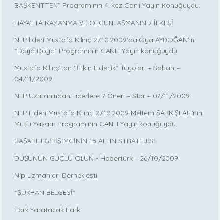
BAŞKENTTEN” Programının 4. kez Canlı Yayın Konuğuydu.
HAYATTA KAZANMA VE OLGUNLAŞMANIN 7 İLKESİ
NLP lideri Mustafa Kılınç 27.10.2009’da Oya AYDOĞAN’ın
“Doya Doya” Programının CANLI Yayın konuğuydu
Mustafa Kılınç’tan “Etkin Liderlik” Tüyoları – Sabah –
04/11/2009
NLP Uzmanından Liderlere 7 Öneri – Star – 07/11/2009
NLP Lideri Mustafa Kılınç 27.10.2009 Meltem ŞARKIŞLALI’nın
Mutlu Yaşam Programının CANLI Yayın konuğuydu.
BAŞARILI GİRİŞİMCİNİN 15 ALTIN STRATEJİSİ
DÜŞÜNÜN GÜÇLÜ OLUN - Habertürk – 26/10/2009
Nlp Uzmanları Dernekleşti
“ŞÜKRAN BELGESİ”
Fark Yaratacak Fark