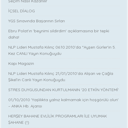
Seçim Nasıl Kazanılır
İÇSEL DİALOG
YGS Sınavında Başarının Sırları
Ebru Polat'ın 'beynimi sildirdim' açıklamasına bir tepki
daha!
NLP Lideri Mustafa Kılınç 06.10.2010’da “Ayşen Gürler'in 5.
Kez CANLI Yayın Konuğuydu
Kapı Magazin
NLP Lideri Mustafa Kılınç 21/01/2010’da Alişan ve Çağla
Şikel’in Canlı Yayın Konuğuydu.
STRES DUYGUSUNDAN KURTULMANIN ‘20 ETKİN YÖNTEMİ’
01/10/2010 'Yaşlılıkta yalnız kalmamak için hoşgörülü olun'
– ANKA Hb. Ajansı
HERŞEY BAHANE EVLİLİK PROGRAMLARI İLE UYUMAK
ŞAHANE (!)