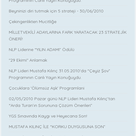
Programının Canlı Yayın Konuğuydu.
Beyninizi diri tutmak için 5 strateji - 30/06/2010
Çekingenlikten Mucitliğe
MİLLETVEKİLİ ADAYLARINA FARK YARATACAK 23 STRATEJİK
ÖNERİ!
NLP Liderine “YILIN ADAMI” Ödülü
"29 Ekimi" Anlamak
NLP Lideri Mustafa Kılınç 31.05.2010'da “Çeyiz Şov”
Programının Canlı Yayın Konuğuydu.
Çocuklara 'Ölümsüz Aşk' Programlarıi
02/05/2010 Pazar günü NLP Lideri Mustafa Kılınç’tan
“Arda Turan’ın Sorununa Çözüm Önerileri”
YGS Sınavında Kaygı ve Heyecana Son!
MUSTAFA KILINÇ İLE “KORKU DUYGUSUNA SON”