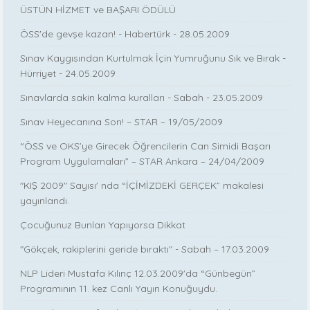
ÜSTÜN HİZMET ve BAŞARI ÖDÜLÜ
ÖSS'de gevşe kazan! - Habertürk - 28.05.2009
Sınav Kaygısından Kurtulmak İçin Yumruğunu Sık ve Bırak -
Hürriyet - 24.05.2009
Sınavlarda sakin kalma kuralları - Sabah - 23.05.2009
Sınav Heyecanına Son! – STAR – 19/05/2009
“ÖSS ve OKS’ye Girecek Öğrencilerin Can Simidi Başarı
Program Uygulamaları” – STAR Ankara – 24/04/2009
"KIŞ 2009" Sayısı' nda “İÇİMİZDEKİ GERÇEK” makalesi
yayınlandı.
Çocuğunuz Bunları Yapıyorsa Dikkat
"Gökçek, rakiplerini geride bıraktı" - Sabah – 17.03.2009
NLP Lideri Mustafa Kılınç 12.03.2009'da “Günbegün”
Programının 11. kez Canlı Yayın Konuğuydu.