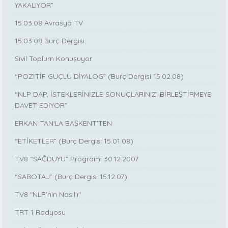
YAKALIYOR”
15.03.08 Avrasya TV
15.03.08 Burç Dergisi:
Sivil Toplum Konuşuyor
“POZİTİF GÜÇLÜ DİYALOG” (Burç Dergisi 15.02.08)
“NLP DAP, İSTEKLERİNİZLE SONUÇLARINIZI BİRLEŞTİRMEYE
DAVET EDİYOR”
ERKAN TAN'LA BAŞKENT'TEN
“ETİKETLER” (Burç Dergisi 15.01.08)
TV8 “SAĞDUYU” Programı 30.12.2007
“SABOTAJ” (Burç Dergisi 15.12.07)
TV8 "NLP’nin Nasıl'ı"
TRT 1 Radyosu