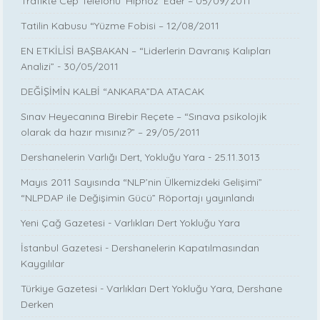
Trafikte Cep Telefonu ‘Hipnoz’ Eder – 05/09/2011
Tatilin Kabusu “Yüzme Fobisi – 12/08/2011
EN ETKİLİSİ BAŞBAKAN – “Liderlerin Davranış Kalıpları
Analizi” - 30/05/2011
DEĞİŞİMİN KALBİ “ANKARA”DA ATACAK
Sınav Heyecanına Birebir Reçete – “Sınava psikolojik
olarak da hazır mısınız?” – 29/05/2011
Dershanelerin Varlığı Dert, Yokluğu Yara - 25.11.3013
Mayıs 2011 Sayısında “NLP’nin Ülkemizdeki Gelişimi”
“NLPDAP ile Değişimin Gücü” Röportajı yayınlandı
Yeni Çağ Gazetesi - Varlıkları Dert Yokluğu Yara
İstanbul Gazetesi - Dershanelerin Kapatılmasından
Kaygılılar
Türkiye Gazetesi - Varlıkları Dert Yokluğu Yara, Dershane
Derken