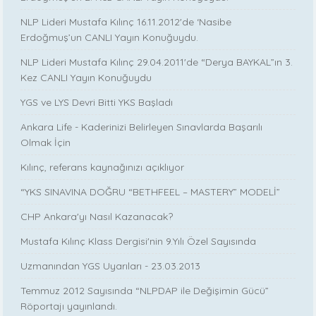
NLP Lideri Mustafa Kılınç 16.11.2012'de ‘Nasibe
Erdoğmuş’un CANLI Yayın Konuğuydu.
NLP Lideri Mustafa Kılınç 29.04.2011'de “Derya BAYKAL”ın 3.
Kez CANLI Yayın Konuğuydu
YGS ve LYS Devri Bitti YKS Başladı
Ankara Life - Kaderinizi Belirleyen Sınavlarda Başarılı
Olmak İçin
Kılınç, referans kaynağınızı açıklıyor
“YKS SINAVINA DOĞRU “BETHFEEL – MASTERY” MODELİ”
CHP Ankara'yı Nasıl Kazanacak?
Mustafa Kılınç Klass Dergisi'nin 9.Yılı Özel Sayısında
Uzmanından YGS Uyarıları - 23.03.2013
Temmuz 2012 Sayısında “NLPDAP ile Değişimin Gücü”
Röportajı yayınlandı.