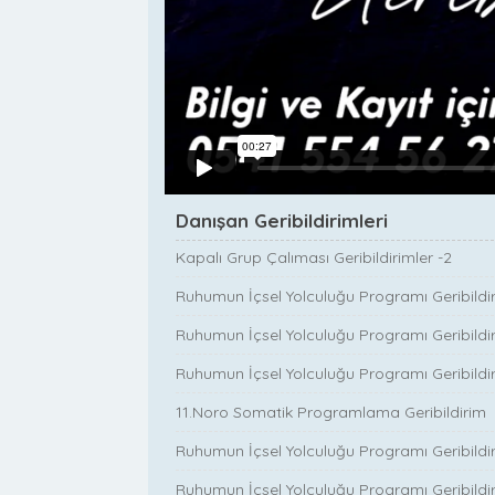
Danışan Geribildirimleri
Kapalı Grup Çalıması Geribildirimler -2
Ruhumun İçsel Yolculuğu Programı Geribildir
Ruhumun İçsel Yolculuğu Programı Geribildir
Ruhumun İçsel Yolculuğu Programı Geribildir
11.Noro Somatik Programlama Geribildirim
Ruhumun İçsel Yolculuğu Programı Geribildir
Ruhumun İçsel Yolculuğu Programı Geribildir