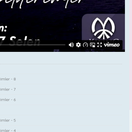
imler - 8
imler - 7
imler - 6
imler - 5
imler - 4