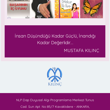
İnsan Düşündüğü Kadar Güçlü, İnandığı
Kadar Değerlidir…
MUSTAFA KILINÇ
NLP Dap Duyusal Algı Programlama Merkezi Tunus
Cad. Sun Apt. No:85/7 Kavaklıdere - ANKARA,