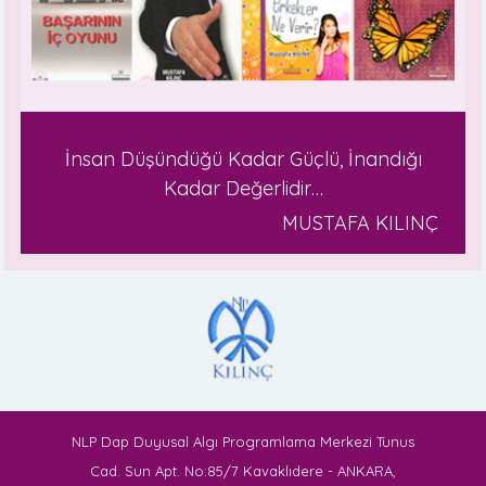
İnsan Düşündüğü Kadar Güçlü, İnandığı
Kadar Değerlidir…
MUSTAFA KILINÇ
NLP Dap Duyusal Algı Programlama Merkezi Tunus
Cad. Sun Apt. No:85/7 Kavaklıdere - ANKARA,