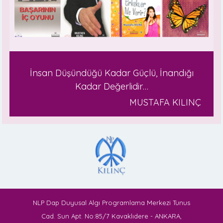
İnsan Düşündüğü Kadar Güçlü, İnandığı
Kadar Değerlidir…
MUSTAFA KILINÇ
NLP Dap Duyusal Algı Programlama Merkezi Tunus
Cad. Sun Apt. No:85/7 Kavaklıdere - ANKARA,