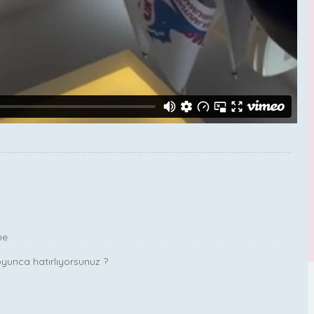
me
oyunca hatırlıyorsunuz ?