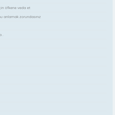
için öfkene veda et
onu anlamak zorundasınız
...